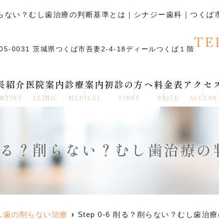
削る？削らない？むし歯治療の判断基準とは｜シナジー歯科｜つく
TE
05-0031 茨城県つくば市吾妻2-4-18ディールつくば１階
長紹介
医院案内
診療案内
初診の方へ
料金表
アクセ
NTIST
CLINIC
MEDICAL
FIRST
PRICE
ACCESS
-6 削る？削らない？むし歯治療
 むし歯の削らない治療
Step 0-6 削る？削らない？むし歯