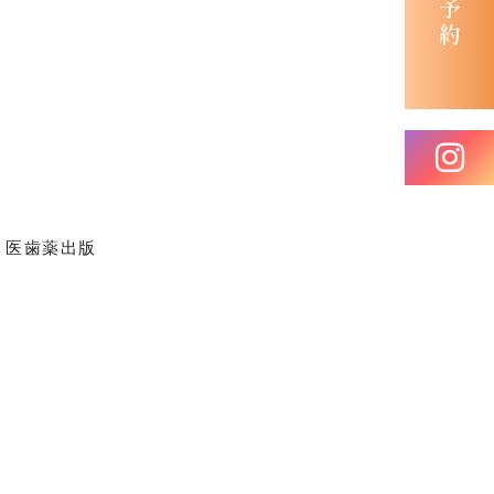
」医歯薬出版