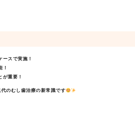
ケースで実施！
能！
とが重要！
代のむし歯治療の新常識です