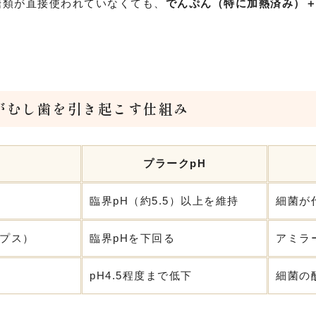
類が直接使われていなくても、
でんぷん（特に加熱済み）
がむし歯を引き起こす仕組み
プラークpH
臨界pH（約5.5）以上を維持
細菌が
プス）
臨界pHを下回る
アミラ
pH4.5程度まで低下
細菌の