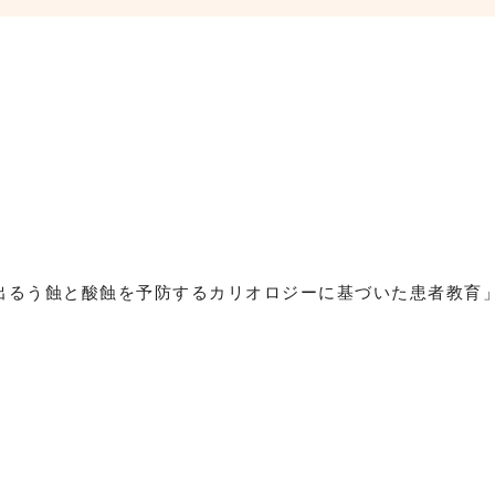
。
が出るう蝕と酸蝕を予防するカリオロジーに基づいた患者教育