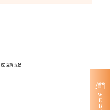
」医歯薬出版
ＷＥＢ予約