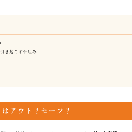
？
を引き起こす仕組み
スはアウト？セーフ？