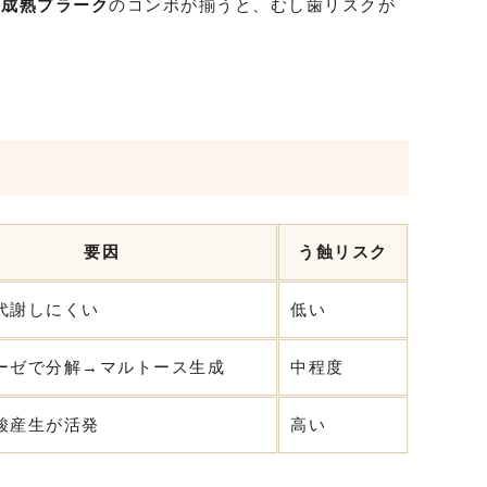
＋成熟プラーク
のコンボが揃うと、むし歯リスクが
要因
う蝕リスク
代謝しにくい
低い
ーゼで分解→マルトース生成
中程度
酸産生が活発
高い