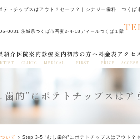
し歯的”にポテトチップスはアウト？セーフ？｜シナジー歯科｜つ
TE
05-0031 茨城県つくば市吾妻2-4-18ディールつくば１階
長紹介
医院案内
診療案内
初診の方へ
料金表
アクセ
NTIST
CLINIC
MEDICAL
FIRST
PRICE
ACCESS
5 “むし歯的”にポテトチップスは
について
Step 3-5 “むし歯的”にポテトチップスはアウト