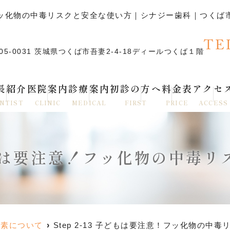
注意！フッ化物の中毒リスクと安全な使い方｜シナジー歯科｜つく
TE
05-0031 茨城県つくば市吾妻2-4-18ディールつくば１階
長紹介
医院案内
診療案内
初診の方へ
料金表
アクセ
NTIST
CLINIC
MEDICAL
FIRST
PRICE
ACCESS
 子どもは要注意！フッ化物の中毒
フッ素について
Step 2-13 子どもは要注意！フッ化物の中