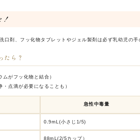
を！
）や洗口剤、フッ化物タブレットやジェル製剤は必ず乳幼児の
ったら？
ウムがフッ化物と結合）
浄・点滴が必要になることも）
急性中毒量
0.9mL(小さじ1/5)
88mL(2/5カップ）