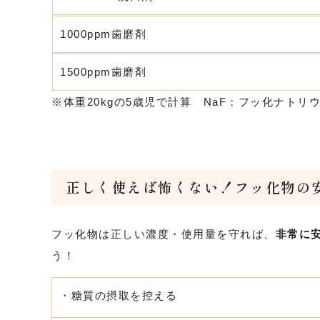
1000ppm歯磨剤
1500ppm歯磨剤
※体重20kgの5歳児で計算 NaF：フッ化ナトリ
正しく使えば怖くない！フッ化物の
フッ化物は正しい濃度・使用量を守れば、
非常に
う！
・糖質の摂取を控える