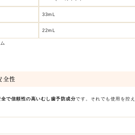
33mL
22mL
ウム
安全性
安全で信頼性の高いむし歯予防成分
です。それでも使用を控