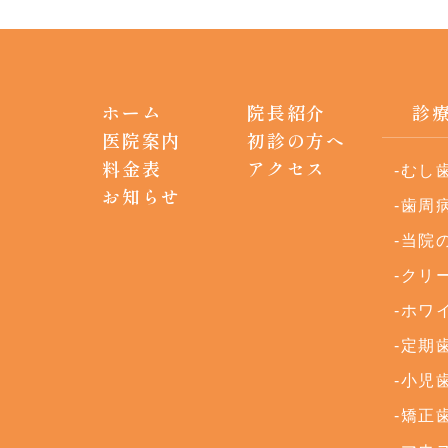
ホーム
院長紹介
診
医院案内
初診の方へ
料金表
アクセス
むし
お知らせ
歯周
当院
クリ
ホワ
定期
小児
矯正