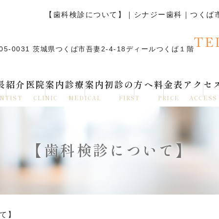
【歯科検診について】｜シナジー歯科｜つくば
TE
05-0031 茨城県つくば市吾妻2-4-18ディールつくば１階
長紹介
医院案内
診療案内
初診の方へ
料金表
アクセ
NTIST
CLINIC
MEDICAL
FIRST
PRICE
ACCESS
【歯科検診について】
て】