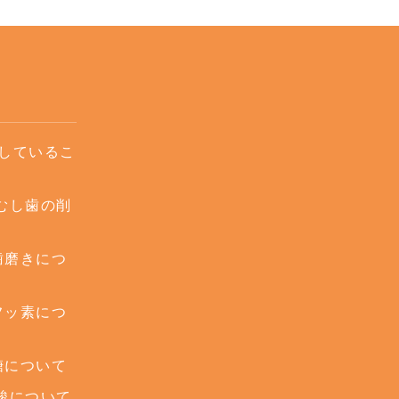
しているこ
 むし歯の削
】歯磨きにつ
】フッ素につ
】糖について
 酸について